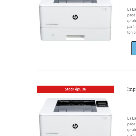
La La
pages
gesti
parfa
ton o
Imp
Stock épuisé
La La
pages
gesti
parfa