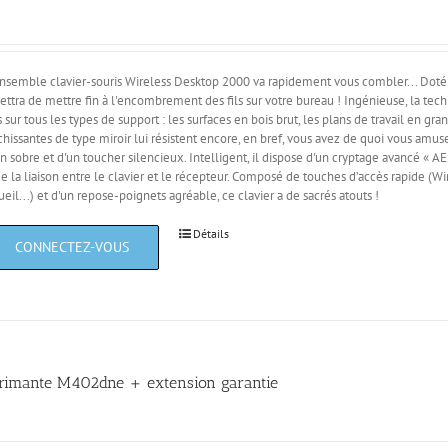
nsemble clavier-souris Wireless Desktop 2000 va rapidement vous combler... Doté 
ttra de mettre fin à l'encombrement des fils sur votre bureau ! Ingénieuse, la tec
s sur tous les types de support : les surfaces en bois brut, les plans de travail en gra
chissantes de type miroir lui résistent encore, en bref, vous avez de quoi vous amuse
n sobre et d'un toucher silencieux. Intelligent, il dispose d'un cryptage avancé « 
de la liaison entre le clavier et le récepteur. Composé de touches d’accès rapide 
ueil...) et d'un repose-poignets agréable, ce clavier a de sacrés atouts !
Détails
rimante M402dne + extension garantie