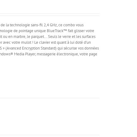
de la technologie sans-fil 2,4 GHz, ce combo vous
hnologie de pointage unique BlueTrack™ fait glisser votre
nit ou en marbre, le parquet... Seuls le verre et les surfaces
r avec votre mulot ! Le clavier est quant à lui doté d'un
AES » (Avanced Encryption Standard) qui sécurise vos données
(Windows® Media Player, messagerie électronique, votre page