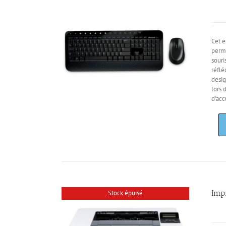
Cet e
perme
souri
réflé
desig
lors 
d'acc
Imp
Stock épuisé