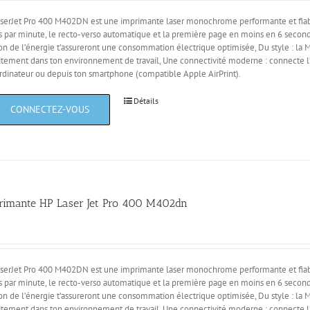
serJet Pro 400 M402DN est une imprimante laser monochrome performante et fiabl
 par minute, le recto-verso automatique et la première page en moins en 6 seco
on de l’énergie t’assureront une consommation électrique optimisée, Du style : la
itement dans ton environnement de travail, Une connectivité moderne : connecte l
rdinateur ou depuis ton smartphone (compatible Apple AirPrint).
Détails
rimante HP Laser Jet Pro 400 M402dn
serJet Pro 400 M402DN est une imprimante laser monochrome performante et fiabl
 par minute, le recto-verso automatique et la première page en moins en 6 seco
on de l’énergie t’assureront une consommation électrique optimisée, Du style : la
itement dans ton environnement de travail, Une connectivité moderne : connecte l