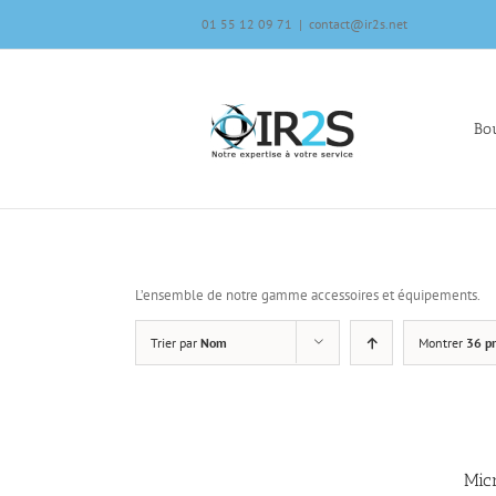
Skip
01 55 12 09 71
|
contact@ir2s.net
to
content
Bou
L’ensemble de notre gamme accessoires et équipements.
Trier par
Nom
Montrer
36 pr
Mic