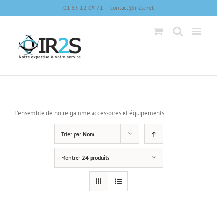
Skip
01 55 12 09 71
|
contact@ir2s.net
to
content
L’ensemble de notre gamme accessoires et équipements.
Trier par
Nom
Montrer
24 produits