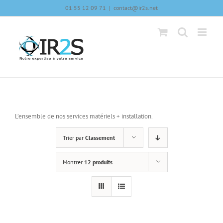
Skip
01 55 12 09 71
|
contact@ir2s.net
to
content
L’ensemble de nos services matériels + installation.
Trier par
Classement
Montrer
12 produits