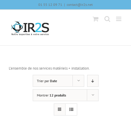
Skip
01 55 12 09 71
|
contact@ir2s.net
to
content
L’ensemble de nos services matériels + installation.
Trier par
Date
Montrer
12 produits