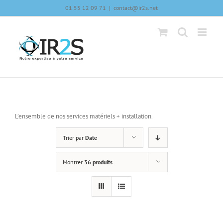
Skip
01 55 12 09 71
|
contact@ir2s.net
to
content
L’ensemble de nos services matériels + installation.
Trier par
Date
Montrer
36 produits