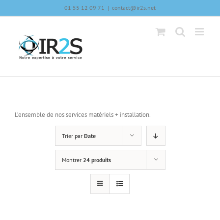
Skip
01 55 12 09 71
|
contact@ir2s.net
to
content
L’ensemble de nos services matériels + installation.
Trier par
Date
Montrer
24 produits