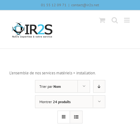
Skip
01 55 12 09 71
|
contact@ir2s.net
to
content
L’ensemble de nos services matériels + installation.
Trier par
Nom
Montrer
24 produits