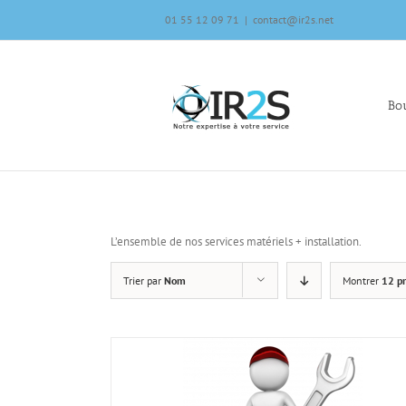
Skip
01 55 12 09 71
|
contact@ir2s.net
to
content
Bou
L’ensemble de nos services matériels + installation.
Trier par
Nom
Montrer
12 pr