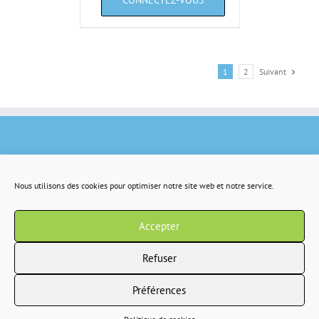
1
2
Suivant
Nous utilisons des cookies pour optimiser notre site web et notre service.
Accepter
Refuser
Préférences
Copyright 2022 IR2S tous droits résservés |
CGV
|
Politique de confidentialité