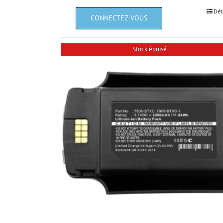
Dét
Stock épuisé