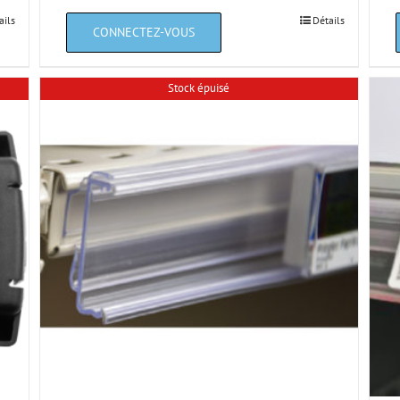
ails
Détails
Stock épuisé