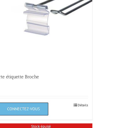
rte étiquette Broche
Détails
Stock épuisé