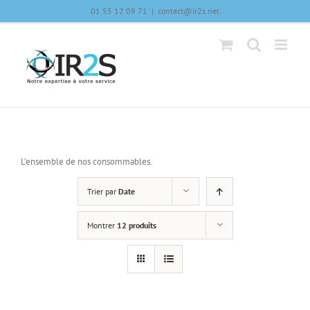
Skip
01 55 12 09 71
|
contact@ir2s.net
to
content
L’ensemble de nos consommables.
Trier par
Date
Montrer
12 produits