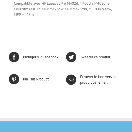
Compatible avec HP LaserJet Pro M402d, M402dn, M402dne,
M402dw, M402n, MFP M426dw, MFP M426fdn, MFP M426fdw,
MFP M426m
Partager sur Facebook
Tweeter ce produit
Envoyer le lien vers ce
Pin This Product
produit par email