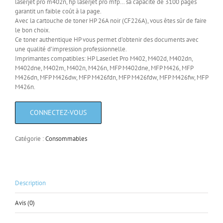
laserjet pro m402n, hp laserjet pro mfp… sa capacité de 3100 pages
garantit un faible coût à la page.
Avec la cartouche de toner HP 26A noir (CF226A), vous êtes sûr de faire
le bon choix.
Ce toner authentique HP vous permet d’obtenir des documents avec
une qualité d’impression professionnelle.
Imprimantes compatibles: HP LaserJet Pro M402, M402d, M402dn,
M402dne, M402m, M402n, M426n, MFP M402dne, MFP M426, MFP
M426dn, MFP M426dw, MFP M426fdn, MFP M426fdw, MFP M426fw, MFP
M426n.
Catégorie :
Consommables
Description
Avis (0)