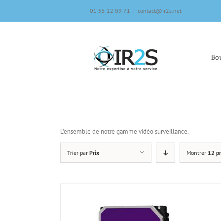
Skip
01 55 12 09 71
|
contact@ir2s.net
to
content
Bou
L’ensemble de notre gamme vidéo surveillance.
Trier par
Prix
Montrer
12 pr