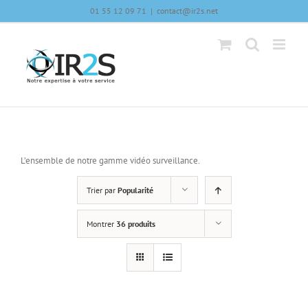
Skip
01 55 12 09 71
|
contact@ir2s.net
to
content
L’ensemble de notre gamme vidéo surveillance.
Trier par
Popularité
Montrer
36 produits