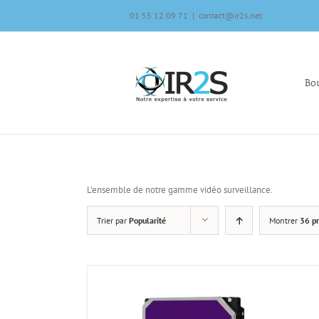
Skip
01 55 12 09 71
|
contact@ir2s.net
to
content
Bou
L’ensemble de notre gamme vidéo surveillance.
Trier par
Popularité
Montrer
36 pr