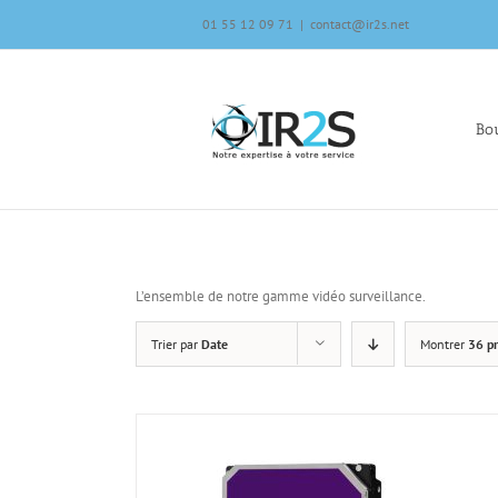
Skip
01 55 12 09 71
|
contact@ir2s.net
to
content
Bou
L’ensemble de notre gamme vidéo surveillance.
Trier par
Date
Montrer
36 pr