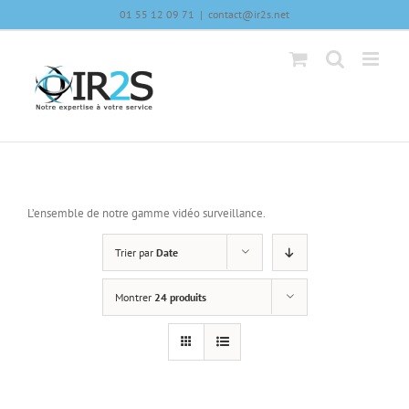
Skip
01 55 12 09 71
|
contact@ir2s.net
to
content
L’ensemble de notre gamme vidéo surveillance.
Trier par
Date
Montrer
24 produits