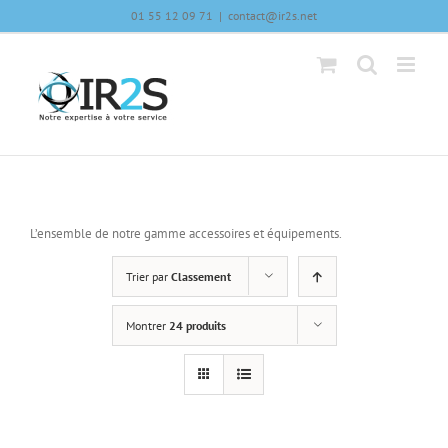
Skip
01 55 12 09 71
|
contact@ir2s.net
to
content
L’ensemble de notre gamme accessoires et équipements.
Trier par
Classement
Montrer
24 produits