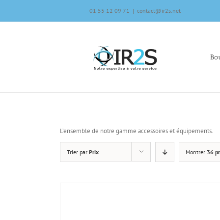
Skip
01 55 12 09 71
|
contact@ir2s.net
to
content
Bou
L’ensemble de notre gamme accessoires et équipements.
Trier par
Prix
Montrer
36 pr