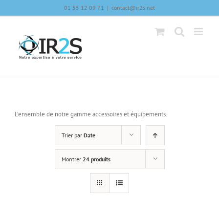
Skip
01 55 12 09 71
|
contact@ir2s.net
to
content
L’ensemble de notre gamme accessoires et équipements.
Trier par
Date
Montrer
24 produits