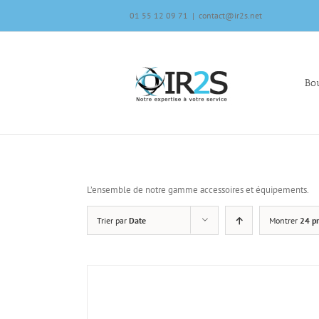
Skip
01 55 12 09 71
|
contact@ir2s.net
to
content
Bou
L’ensemble de notre gamme accessoires et équipements.
Trier par
Date
Montrer
24 pr