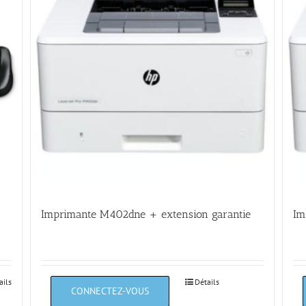
Imprimante M402dne + extension garantie
Im
ails
Détails