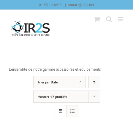
Skip
01 55 12 09 71
|
contact@ir2s.net
to
content
L’ensemble de notre gamme accessoires et équipements.
Trier par
Date
Montrer
12 produits