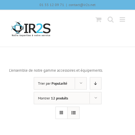
Skip
01 55 12 09 71
|
contact@ir2s.net
to
content
L’ensemble de notre gamme accessoires et équipements.
Trier par
Popularité
Montrer
12 produits