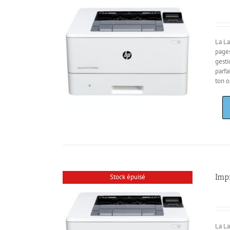
La La
pages
gesti
parfa
ton o
Imp
Stock épuisé
La La