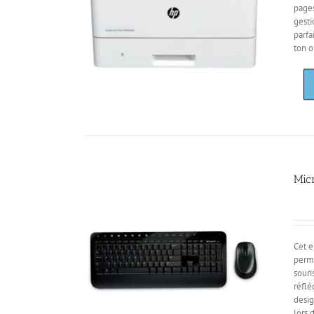
pages
gesti
parfa
ton o
Mic
Cet e
perme
souri
réflé
desig
lors 