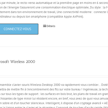
 par minute, le recto-verso automatique et la première page en moins en 6 seco
on de l’énergie t’assureront une consommation électrique optimisée, Du style : la
itement dans ton environnement de travail, Une connectivité moderne : connecte l
rdinateur ou depuis ton smartphone (compatible Apple AirPrint).
Détails
rosoft Wireless 2000
nsemble clavier-souris Wireless Desktop 2000 va rapidement vous combler... Doté 
ttra de mettre fin à l'encombrement des fils sur votre bureau ! Ingénieuse, la tec
s sur tous les types de support : les surfaces en bois brut, les plans de travail en gra
chissantes de type miroir lui résistent encore, en bref, vous avez de quoi vous amuse
n sobre et d'un toucher silencieux. Intelligent, il dispose d'un cryptage avancé « 
de la liaison entre le clavier et le récepteur. Composé de touches d’accès rapide 