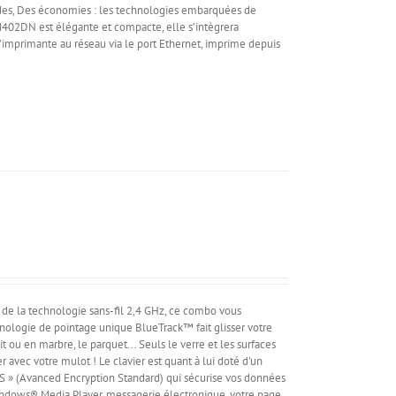
ndes, Des économies : les technologies embarquées de
 M402DN est élégante et compacte, elle s’intègrera
’imprimante au réseau via le port Ethernet, imprime depuis
de la technologie sans-fil 2,4 GHz, ce combo vous
hnologie de pointage unique BlueTrack™ fait glisser votre
nit ou en marbre, le parquet... Seuls le verre et les surfaces
r avec votre mulot ! Le clavier est quant à lui doté d'un
AES » (Avanced Encryption Standard) qui sécurise vos données
(Windows® Media Player, messagerie électronique, votre page