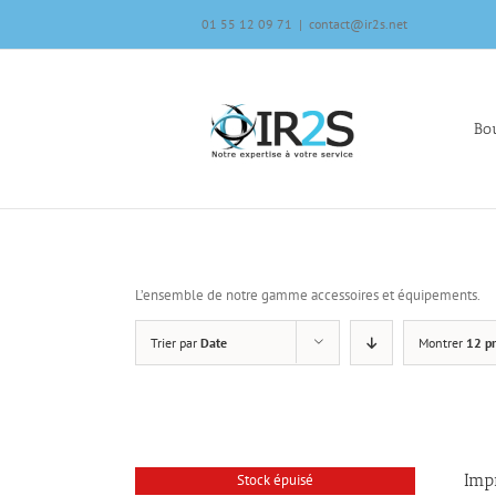
Skip
01 55 12 09 71
|
contact@ir2s.net
to
content
Bou
L’ensemble de notre gamme accessoires et équipements.
Trier par
Date
Montrer
12 pr
Imp
Stock épuisé