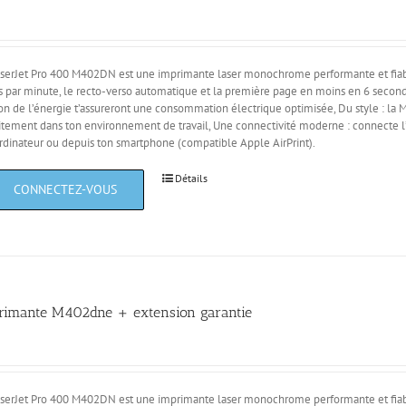
serJet Pro 400 M402DN est une imprimante laser monochrome performante et fiabl
 par minute, le recto-verso automatique et la première page en moins en 6 seco
on de l’énergie t’assureront une consommation électrique optimisée, Du style : la
itement dans ton environnement de travail, Une connectivité moderne : connecte l
rdinateur ou depuis ton smartphone (compatible Apple AirPrint).
Détails
rimante M402dne + extension garantie
serJet Pro 400 M402DN est une imprimante laser monochrome performante et fiabl