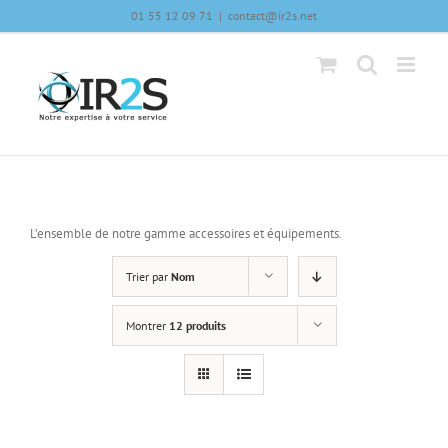
Skip
01 55 12 09 71
|
contact@ir2s.net
to
content
L’ensemble de notre gamme accessoires et équipements.
Trier par
Nom
Montrer
12 produits