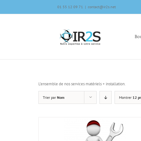
Skip
01 55 12 09 71
|
contact@ir2s.net
to
content
Bou
L’ensemble de nos services matériels + installation.
Trier par
Nom
Montrer
12 pr