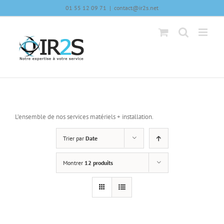
Skip
01 55 12 09 71
|
contact@ir2s.net
to
content
L’ensemble de nos services matériels + installation.
Trier par
Date
Montrer
12 produits