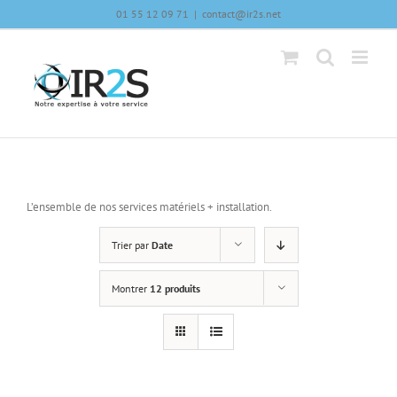
Skip
01 55 12 09 71
|
contact@ir2s.net
to
content
L’ensemble de nos services matériels + installation.
Trier par
Date
Montrer
12 produits