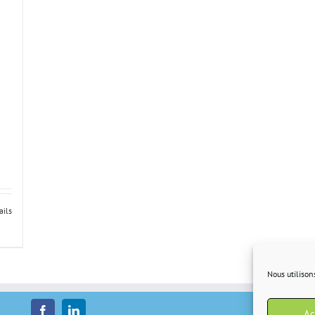
ails
Nous utilison
Ac