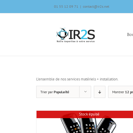
Skip
01 55 12 09 71
|
contact@ir2s.net
to
content
Bou
L’ensemble de nos services matériels + installation.
Trier par
Popularité
Montrer
12 pr
Stock épuisé