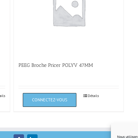
PEEG Broche Pricer POLYV 47MM
ails
Détails
Nous utilison