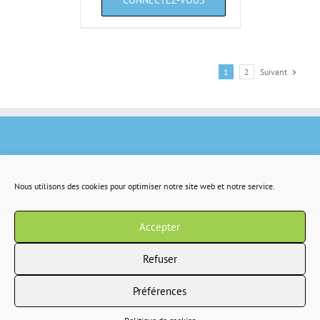
1
2
Suivant
Nous utilisons des cookies pour optimiser notre site web et notre service.
Accepter
Refuser
Préférences
Copyright 2022 IR2S tous droits résservés |
CGV
|
Politique de confidentialité