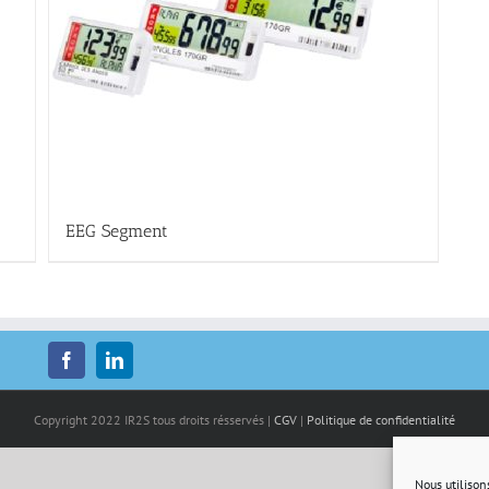
EEG Segment
Copyright 2022 IR2S tous droits résservés |
CGV
|
Politique de confidentialité
Nous utilison