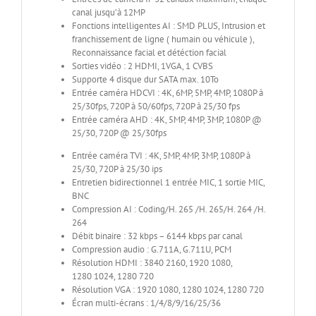
canal jusqu’à 12MP
Fonctions intelligentes AI : SMD PLUS, Intrusion et
franchissement de ligne ( humain ou véhicule ),
Reconnaissance facial et détéction facial
Sorties vidéo : 2 HDMI, 1VGA, 1 CVBS
Supporte 4 disque dur SATA max. 10To
Entrée caméra HDCVI : 4K, 6MP, 5MP, 4MP, 1080P à
25/30fps, 720P à 50/60fps, 720P à 25/30 fps
Entrée caméra AHD : 4K, 5MP, 4MP, 3MP, 1080P @
25/30, 720P @ 25/30fps
Entrée caméra TVI : 4K, 5MP, 4MP, 3MP, 1080P à
25/30, 720P à 25/30 ips
Entretien bidirectionnel 1 entrée MIC, 1 sortie MIC,
BNC
Compression AI : Coding/H. 265 /H. 265/H. 264 /H.
264
Débit binaire : 32 kbps – 6144 kbps par canal
Compression audio : G.711A, G.711U, PCM
Résolution HDMI : 3840 2160, 1920 1080,
1280 1024, 1280 720
Résolution VGA : 1920 1080, 1280 1024, 1280 720
Écran multi-écrans : 1/4/8/9/16/25/36