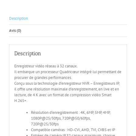
Description
Avis (0)
Description
Enregistreur vidéo réseau à 32 canaux.
Il embarque un processeur Quadricœur intégré lui permettant de
procurer de grandes performances.
Conçu sous la technologie d’enregistreur NVR – Enregistreurs IP,
il offre une résolution maximale d’enregistrement, en live et en
lecture, de 4 K avec un format de compression vidéo Smart
H.265+.
Résolution d’enregistrement : 4K, 6MP, 5MP, 4MP,
1080P@25/30fps, 720P@50/60fps,
720P@25/30fps
Compatible caméras : HD-CVI, AHD, TVI, CVBS et IP
Entrées de caméra IP 32 canaux maximum, chaque