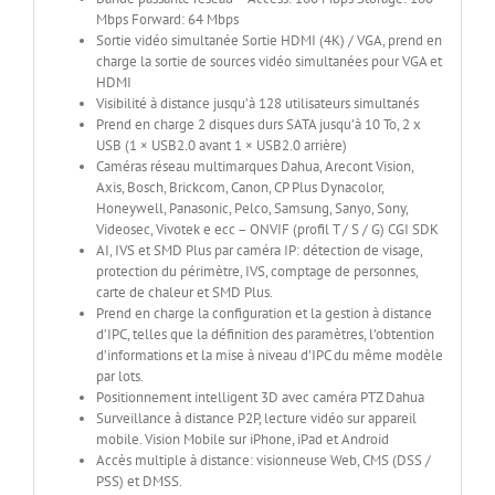
Mbps Forward: 64 Mbps
Sortie vidéo simultanée Sortie HDMI (4K) / VGA, prend en
charge la sortie de sources vidéo simultanées pour VGA et
HDMI
Visibilité à distance jusqu’à 128 utilisateurs simultanés
Prend en charge 2 disques durs SATA jusqu’à 10 To, 2 x
USB (1 × USB2.0 avant 1 × USB2.0 arrière)
Caméras réseau multimarques Dahua, Arecont Vision,
Axis, Bosch, Brickcom, Canon, CP Plus Dynacolor,
Honeywell, Panasonic, Pelco, Samsung, Sanyo, Sony,
Videosec, Vivotek e ecc – ONVIF (profil T / S / G) CGI SDK
AI, IVS et SMD Plus par caméra IP: détection de visage,
protection du périmètre, IVS, comptage de personnes,
carte de chaleur et SMD Plus.
Prend en charge la configuration et la gestion à distance
d’IPC, telles que la définition des paramètres, l’obtention
d’informations et la mise à niveau d’IPC du même modèle
par lots.
Positionnement intelligent 3D avec caméra PTZ Dahua
Surveillance à distance P2P, lecture vidéo sur appareil
mobile. Vision Mobile sur iPhone, iPad et Android
Accès multiple à distance: visionneuse Web, CMS (DSS /
PSS) et DMSS.