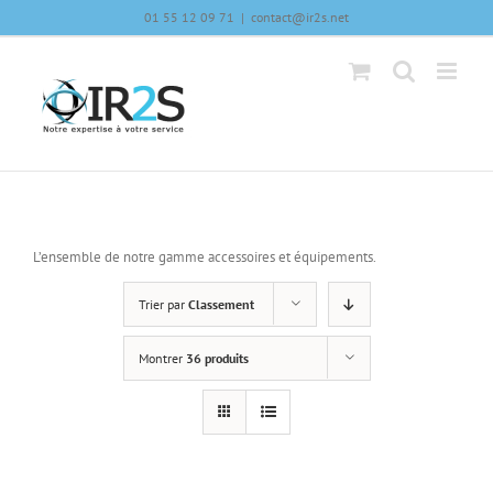
Skip
01 55 12 09 71
|
contact@ir2s.net
to
content
L’ensemble de notre gamme accessoires et équipements.
Trier par
Classement
Montrer
36 produits