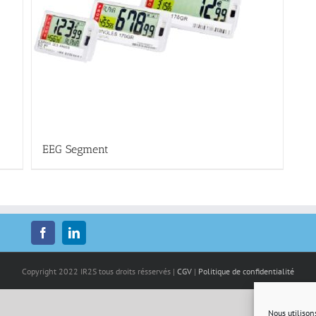
EEG Segment
Copyright 2022 IR2S tous droits résservés |
CGV
|
Politique de confidentialité
Nous utilison