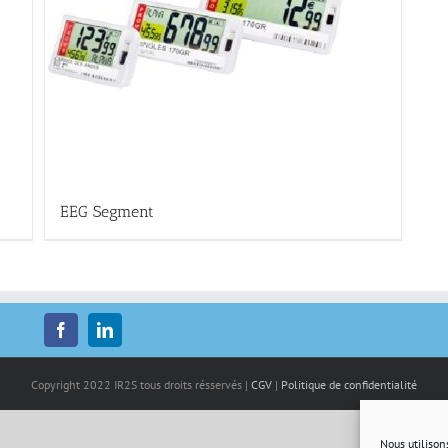
EEG Segment
Copyright 2022 IR2S tous droits résservés |
CGV
|
Politique de confidentialité
Nous utilison