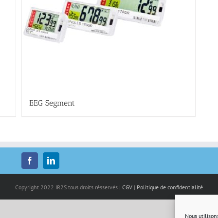
EEG Segment
Copyright 2022 IR2S tous droits résservés |
CGV
|
Politique de confidentialité
Nous utilison