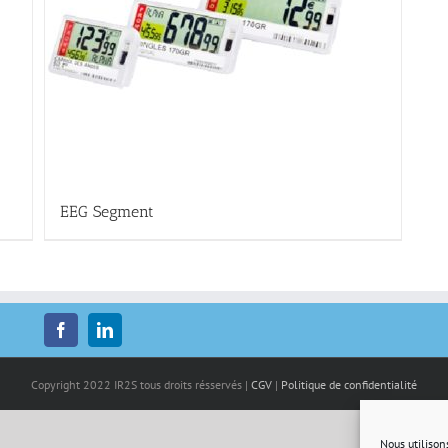
EEG Segment
Copyright 2022 IR2S tous droits résservés |
CGV
|
Politique de confidentialité
Nous utilison