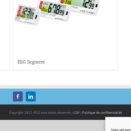
EEG Segment
Copyright 2022 IR2S tous droits résservés |
CGV
|
Politique de confidentialité
Nous utilison